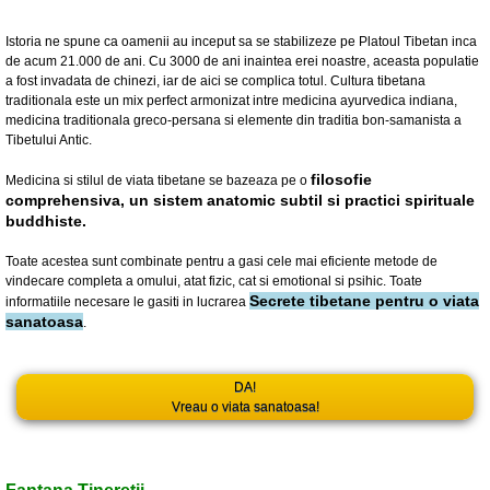
Istoria ne spune ca oamenii au inceput sa se stabilizeze pe Platoul Tibetan inca
de acum 21.000 de ani. Cu 3000 de ani inaintea erei noastre, aceasta populatie
a fost invadata de chinezi, iar de aici se complica totul. Cultura tibetana
traditionala este un mix perfect armonizat intre medicina ayurvedica indiana,
medicina traditionala greco-persana si elemente din traditia bon-samanista a
Tibetului Antic.
filosofie
Medicina si stilul de viata tibetane se bazeaza pe o
comprehensiva, un sistem anatomic subtil si practici spirituale
buddhiste.
Toate acestea sunt combinate pentru a gasi cele mai eficiente metode de
vindecare completa a omului, atat fizic, cat si emotional si psihic. Toate
Secrete tibetane pentru o viata
informatiile necesare le gasiti in lucrarea
sanatoasa
.
DA!
Vreau o viata sanatoasa!