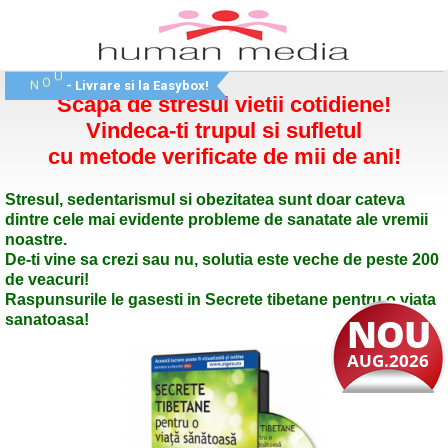
O
U
N
- Livrare si la Easybox!
Scapa de stresul vietii cotidiene!
Vindeca-ti trupul si sufletul
cu metode verificate de mii de ani!
Stresul, sedentarismul si obezitatea sunt doar cateva
dintre cele mai evidente probleme de sanatate ale vremii
noastre.
De-ti vine sa crezi sau nu, solutia este veche de peste 200
de veacuri!
Raspunsurile le gasesti in Secrete tibetane pentru o viata
NOU
sanatoasa!
AUG.2026