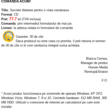
COMANDA ACUM!
Titlu
: Secrete tibetane pentru o viata sanatoasa
Format
: CD
77.7
Pret
:
lei (TVA inclusa)
Comanda
: prin intermediul formularului de mai jos
Livrare
: la adresa notata in formularul de comanda
Garantie: 30 de zile
Daca produsul nu este ceea ce promite, il poti returna in termen
de 30 de zile si iti vom rambursa integral suma achitata.
Bianca Cernea,
Manager de produs
Human Media
Rentrop&Straton
F.O.
* Acest produs functioneaza pe sistemele de operare Windows XP SP2,
Windows Vista, Windows 7, 8 si 10. Cerintele hardware: 512 MB RAM, 300
MB HDD. Utilizati o conexiune de internet pe calculatorul pe care este
instalat.