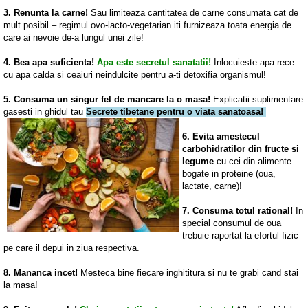
3. Renunta la carne!
Sau limiteaza cantitatea de carne consumata cat de
mult posibil – regimul ovo-lacto-vegetarian iti furnizeaza toata energia de
care ai nevoie de-a lungul unei zile!
4. Bea apa suficienta!
Apa este secretul sanatatii!
Inlocuieste apa rece
cu apa calda si ceaiuri neindulcite pentru a-ti detoxifia organismul!
5. Consuma un singur fel de mancare la o masa!
Explicatii suplimentare
gasesti in ghidul tau
Secrete tibetane pentru o viata sanatoasa!
6. Evita amestecul
carbohidratilor din fructe si
legume
cu cei din alimente
bogate in proteine (oua,
lactate, carne)!
7. Consuma totul rational!
In
special consumul de oua
trebuie raportat la efortul fizic
pe care il depui in ziua respectiva.
8. Mananca incet!
Mesteca bine fiecare inghititura si nu te grabi cand stai
la masa!