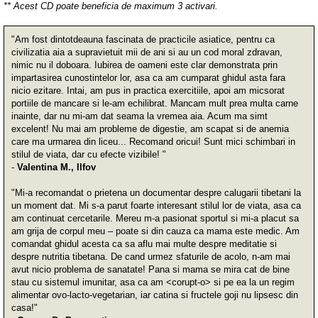
** Acest CD poate beneficia de maximum 3 activari.
"Am fost dintotdeauna fascinata de practicile asiatice, pentru ca
civilizatia aia a supravietuit mii de ani si au un cod moral zdravan,
nimic nu il doboara. Iubirea de oameni este clar demonstrata prin
impartasirea cunostintelor lor, asa ca am cumparat ghidul asta fara
nicio ezitare. Intai, am pus in practica exercitiile, apoi am micsorat
portiile de mancare si le-am echilibrat. Mancam mult prea multa carne
inainte, dar nu mi-am dat seama la vremea aia. Acum ma simt
excelent! Nu mai am probleme de digestie, am scapat si de anemia
care ma urmarea din liceu... Recomand oricui! Sunt mici schimbari in
stilul de viata, dar cu efecte vizibile! "
-
Valentina M., Ilfov
"Mi-a recomandat o prietena un documentar despre calugarii tibetani la
un moment dat. Mi s-a parut foarte interesant stilul lor de viata, asa ca
am continuat cercetarile. Mereu m-a pasionat sportul si mi-a placut sa
am grija de corpul meu – poate si din cauza ca mama este medic. Am
comandat ghidul acesta ca sa aflu mai multe despre meditatie si
despre nutritia tibetana. De cand urmez sfaturile de acolo, n-am mai
avut nicio problema de sanatate! Pana si mama se mira cat de bine
stau cu sistemul imunitar, asa ca am <corupt-o> si pe ea la un regim
alimentar ovo-lacto-vegetarian, iar catina si fructele goji nu lipsesc din
casa!"