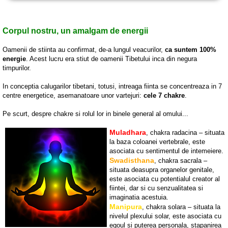
Corpul nostru, un amalgam de energii
Oamenii de stiinta au confirmat, de-a lungul veacurilor,
ca suntem 100%
energie
. Acest lucru era stiut de oamenii Tibetului inca din negura
timpurilor.
In conceptia calugarilor tibetani, totusi, intreaga fiinta se concentreaza in 7
centre energetice, asemanatoare unor vartejuri:
cele 7 chakre
.
Pe scurt, despre chakre si rolul lor in binele general al omului...
Muladhara
, chakra radacina – situata
la baza coloanei vertebrale, este
asociata cu sentimentul de intemeiere.
Swadisthana
, chakra sacrala –
situata deasupra organelor genitale,
este asociata cu potentialul creator al
fiintei, dar si cu senzualitatea si
imaginatia acestuia.
Manipura
, chakra solara – situata la
nivelul plexului solar, este asociata cu
egoul si puterea personala, stapanirea