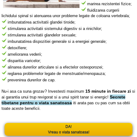
marirea rezistentei fizice;
fluidizarea curgerii
lichidului spinal si atenuarea unor probleme legate de coloana vertebrala;
imbunatatirea activitatii glandei tiroide;
stimularea activitatii sistemului digestiv si a rinichilor;
stimularea activitatii glandelor sexuale;
imbunatatirea dispozitiei generale si a energiei generale;
detoxifiere;
ameliorarea vederii;
disparitia varicelor;
alinarea durerilor articulare si a efectelor osteoporozei;
reglarea problemelor legate de menstruatie/menopauza;
prevenirea durerilor de cap.
15 minute in fiecare zi
Nu-i asa ca suna grozav? Investesti maximum
si
Secrete
ai garantia unui trup revigorat si a unui spirit tanar si energic!
tibetane pentru o viata sanatoasa
iti arata pas cu pas cum sa obtii
toate aceste beneficii.
DA!
Vreau o viata sanatoasa!