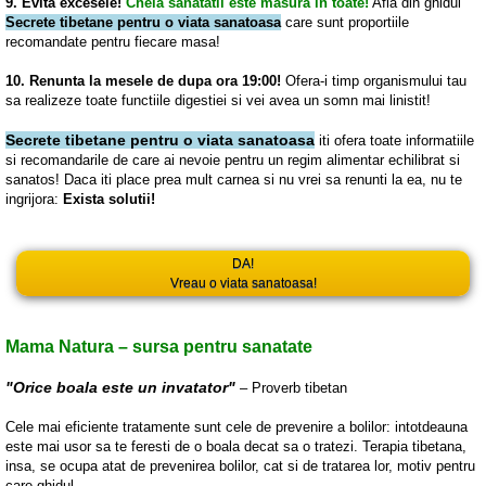
9. Evita excesele!
Cheia sanatatii este masura in toate!
Afla din ghidul
Secrete tibetane pentru o viata sanatoasa
care sunt proportiile
recomandate pentru fiecare masa!
10. Renunta la mesele de dupa ora 19:00!
Ofera-i timp organismului tau
sa realizeze toate functiile digestiei si vei avea un somn mai linistit!
Secrete tibetane pentru o viata sanatoasa
iti ofera toate informatiile
si recomandarile de care ai nevoie pentru un regim alimentar echilibrat si
sanatos! Daca iti place prea mult carnea si nu vrei sa renunti la ea, nu te
ingrijora:
Exista solutii!
DA!
Vreau o viata sanatoasa!
Mama Natura – sursa pentru sanatate
"Orice boala este un invatator"
– Proverb tibetan
Cele mai eficiente tratamente sunt cele de prevenire a bolilor: intotdeauna
este mai usor sa te feresti de o boala decat sa o tratezi. Terapia tibetana,
insa, se ocupa atat de prevenirea bolilor, cat si de tratarea lor, motiv pentru
care ghidul