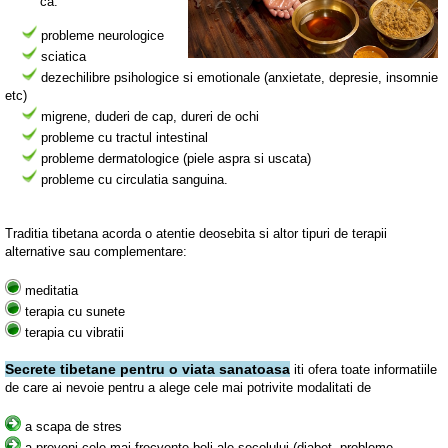
ca:
probleme neurologice
sciatica
dezechilibre psihologice si emotionale (anxietate, depresie, insomnie
etc)
migrene, duderi de cap, dureri de ochi
probleme cu tractul intestinal
probleme dermatologice (piele aspra si uscata)
probleme cu circulatia sanguina.
Traditia tibetana acorda o atentie deosebita si altor tipuri de terapii
alternative sau complementare:
meditatia
terapia cu sunete
terapia cu vibratii
Secrete tibetane pentru o viata sanatoasa
iti ofera toate informatiile
de care ai nevoie pentru a alege cele mai potrivite modalitati de
a scapa de stres
a preveni cele mai frecvente boli ale secolului (diabet, probleme