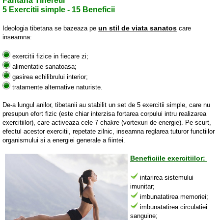
Fantana Tineretii
5 Exercitii simple - 15 Beneficii
un stil de viata sanatos
Ideologia tibetana se bazeaza pe
care
inseamna:
exercitii fizice in fiecare zi;
alimentatie sanatoasa;
gasirea echilibrului interior;
tratamente alternative naturiste.
De-a lungul anilor, tibetanii au stabilit un set de 5 exercitii simple, care nu
presupun efort fizic (este chiar interzisa fortarea corpului intru realizarea
exercitiilor), care activeaza cele 7 chakre (vortexuri de energie). Pe scurt,
efectul acestor exercitii, repetate zilnic, inseamna reglarea tuturor functiilor
organismului si a energiei generale a fiintei.
Beneficiile exercitiilor:
intarirea sistemului
imunitar;
imbunatatirea memoriei;
imbunatatirea circulatiei
sanguine;