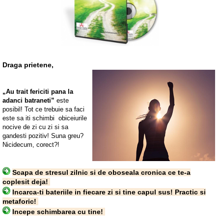
Draga prietene,
„Au trait fericiti pana la
adanci batraneti”
este
posibil! Tot ce trebuie sa faci
este sa iti schimbi obiceiurile
nocive de zi cu zi si sa
gandesti pozitiv! Suna greu?
Nicidecum, corect?!
Scapa de stresul zilnic si de oboseala cronica ce te-a
coplesit deja!
Incarca-ti bateriile in fiecare zi si tine capul sus! Practic si
metaforic!
Incepe schimbarea cu tine!