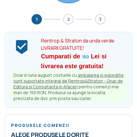
1
2
3
Rentrop & Straton da unda verde

LIVRARII GRATUITE!
Cumparati de
Lei si
150
livrarea este gratuita!
Doar in luna august costurile cu
ambalarea si expeditia
sunt suportate integral de Rentrop&Straton - Grup de
Editura si Consultanta in Afaceri
pentru comenzi mai
mari de 150 RON. Produsul va ajunge la locatia
precizata de dvs. prin posta sau curier.
PRODUSELE COMENZII
ALEGE PRODUSELE DORITE