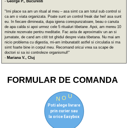
-
George P., Bucuresti
"Imi place sa am un ritual al meu – asa simt ca am totul sub control si
ca am o viata organizata. Poate sunt un control freak dar hei! asa sunt
eu. In fiecare dimineata, dupa igiena corespunzatoare, beau o canuta
de apa calda si apoi urmez cele 5 ritualuri tibetane. Apoi, am mereu 10
minute rezervate pentru meditatie. Fac asta de aproximativ un an si
jumatate, de cand am citit tot ghidul despre viata tibetana. Nu mai am
nicio problema cu digestia, mi-am imbunatatit astfel si circulatia si ma
simt foarte bine in corpul meu. Recomand oricui vrea sa scape de
doctori si sa isi controleze organismul!"
-
Mariana V., Cluj
FORMULAR DE COMANDA
O
U
N
Poti alege livrare
prin curier sau
la orice Easybox