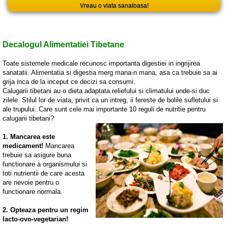
Vreau o viata sanatoasa!
Decalogul Alimentatiei Tibetane
Toate sistemele medicale recunosc importanta digestiei in ingrijirea
sanatatii. Alimentatia si digestia merg mana-n mana, asa ca trebuie sa ai
grija inca de la inceput ce decizi sa consumi.
Calugarii tibetani au o dieta adaptata reliefului si climatului unde-si duc
zilele. Stilul lor de viata, privit ca un intreg, ii fereste de bolile sufletului si
ale trupului. Care sunt cele mai importante 10 reguli de nutritie pentru
calugarii tibetani?
1. Mancarea este
medicament!
Mancarea
trebuie sa asigure buna
functionare a organismului si
toti nutrientii de care acesta
are nevoie pentru o
functionare normala.
2. Opteaza pentru un regim
lacto-ovo-vegetarian!