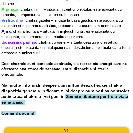
de sine.
Anahata
, chakra inimii – situata in centrul pieptului, este asociata cu
empatia, compasiunea si linistea sufleteasca.
Vishuddha
, chakra gatului – situata la baza gatului, este asociata cu
inspiratia si exprimarea artistica, precum si cu usurinta in comunicare.
Ajna
, chakra frontala – situata in mijlocul fruntii, este asociata cu
inteligenta, discernamantul si intuitia superioara.
Sahasrara padma
, chakra coroanei – situata deasupra crestetului
capului, este asociata cu intelepciunea si deschiderea spirituala catre forta
creatoare a universului.
Desi chakrele sunt concepte abstracte, ele reprezinta energii care ne
afecteaza atat starea de sanatate, cat si dispozitia si starile
emotionale.
Mai multe informatii despre cum influenteaza fiecare chakra
dispozitia generala in fiecare zi si despre cum poti sa controlezi
activitatea chakrelor vei gasi in
Secrete tibetane pentru o viata
sanatoasa.
Comanda acum!
DA!