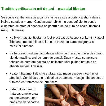
Traditie verificata in mii de ani – masajul tibetan
Se spune ca tibetanii stiu a canta inainte sa stie a vorbi; ca stiu a dansa
inainte sa stie a merge. Cand aceste tehnici nu sunt suficiente pentru
eliberarea de stres si oboseala ori pentru a se scutura de boala, tibetanii
merg… la masaj.
Ku Nye, masajul tibetan, a fost practicat pe Acoperisul Lumii (Platoul
Tibetan) timp de mii de ani si este vazut ca parte integranta a
medicinii tibetane.
Se folosesc produse naturale ca lotiuni de masaj: unt, ulei de susan,
ulei de masline, ulei de lemn de santal. Dupa masaj, se aplica o
tehnica de curatare bazata pe utilizarea unor pulberi naturale ce
absorb surplusul de ulei.
Poate fi tratament de sine statator sau masura preventiva a unor
afectiuni. Combinat cu alte tipuri de tratament, masajul tibetan poate
fi folosit ca tratament de intretinere.
Este utilizat pentru
tratarea, ameliorarea
sau prevenirea unor
probleme de sanatate