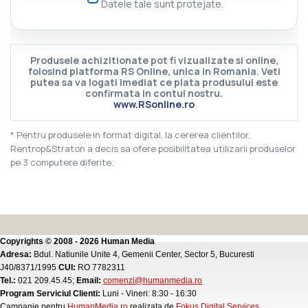
Datele tale sunt protejate.
Produsele achizitionate pot fi vizualizate si online,
folosind platforma RS Online, unica in Romania. Veti
putea sa va logati imediat ce plata produsului este
confirmata in contul nostru.
www.RSonline.ro
* Pentru produsele in format digital, la cererea clientilor,
Rentrop&Straton a decis sa ofere posibilitatea utilizarii produselor
pe 3 computere diferite.
Copyrights © 2008 - 2026 Human Media
Adresa:
Bdul. Natiunile Unite 4, Gemenii Center, Sector 5, Bucuresti
J40/8371/1995
CUI:
RO 7782311
Tel.:
021 209.45.45;
Email:
comenzi@humanmedia.ro
Program Serviciul Clienti:
Luni - Vineri: 8:30 - 16:30
Campanie pentru
HumanMedia.ro
realizata de
Fokus Digital Services