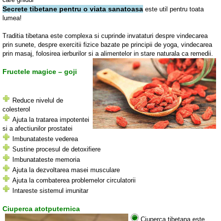
Secrete tibetane pentru o viata sanatoasa
este util pentru toata
lumea!
Traditia tibetana este complexa si cuprinde invataturi despre vindecarea
prin sunete, despre exercitii fizice bazate pe principii de yoga, vindecarea
prin masaj, folosirea ierburilor si a alimentelor in stare naturala ca remedii.
Fructele magice – goji
Reduce nivelul de
colesterol
Ajuta la tratarea impotentei
si a afectiunilor prostatei
Imbunatateste vederea
Sustine procesul de detoxifiere
Imbunatateste memoria
Ajuta la dezvoltarea masei musculare
Ajuta la combaterea problemelor circulatorii
Intareste sistemul imunitar
Ciuperca atotputernica
Ciuperca tibetana este